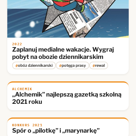
2022
Zaplanuj medialne wakacje. Wygraj
pobyt na obozie dziennikarskim
#
#
#
obóz dziennikarski
potęga prasy
rewal
ALCHEMIK
„Alchemik” najlepszą gazetką szkolną
2021 roku
KONKURS 2021
Spór o „pilotkę” i „marynarkę”