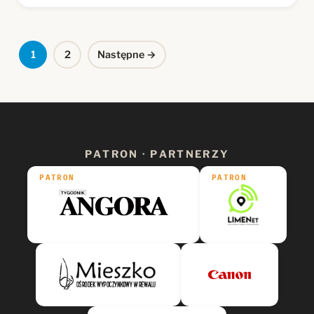
Stronicowanie
1
2
Następne →
wpisów
PATRON · PARTNERZY
PATRON
PATRON