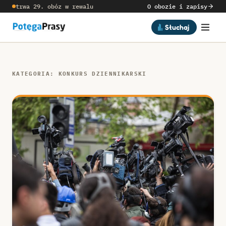
trwa 29. obóz w rewalu
O obozie i zapisy
Słuchaj
KATEGORIA: KONKURS DZIENNIKARSKI