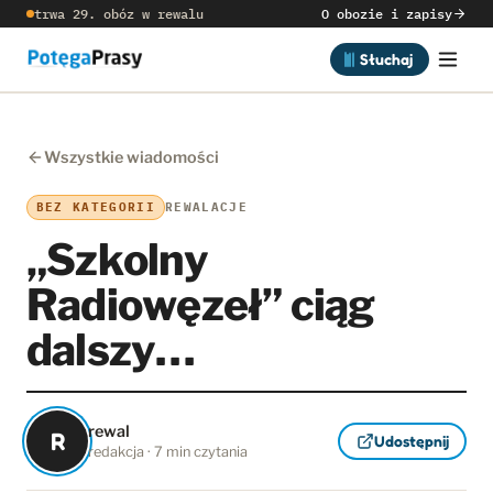
trwa 29. obóz w rewalu
O obozie i zapisy
Słuchaj
Wszystkie wiadomości
BEZ KATEGORII
REWALACJE
„Szkolny
Radiowęzeł” ciąg
dalszy…
rewal
R
Udostępnij
redakcja · 7 min czytania