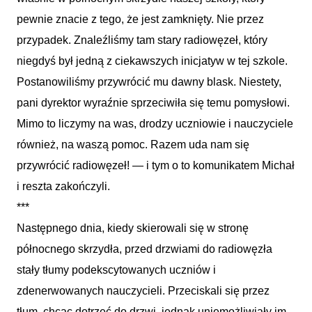
pewnie znacie z tego, że jest zamknięty. Nie przez
przypadek. Znaleźliśmy tam stary radiowęzeł, który
niegdyś był jedną z ciekawszych inicjatyw w tej szkole.
Postanowiliśmy przywrócić mu dawny blask. Niestety,
pani dyrektor wyraźnie sprzeciwiła się temu pomysłowi.
Mimo to liczymy na was, drodzy uczniowie i nauczyciele
również, na waszą pomoc. Razem uda nam się
przywrócić radiowęzeł! — i tym o to komunikatem Michał
i reszta zakończyli.
***
Następnego dnia, kiedy skierowali się w stronę
północnego skrzydła, przed drzwiami do radiowęzła
stały tłumy podekscytowanych uczniów i
zdenerwowanych nauczycieli. Przeciskali się przez
tłum, chcąc dotrzeć do drzwi, jednak uniemożliwiały im