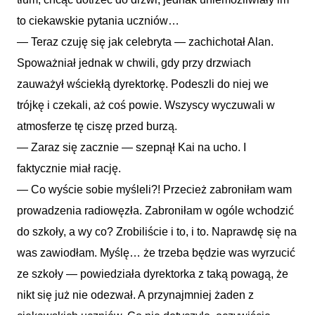
to ciekawskie pytania uczniów…
— Teraz czuję się jak celebryta — zachichotał Alan.
Spoważniał jednak w chwili, gdy przy drzwiach
zauważył wściekłą dyrektorkę. Podeszli do niej we
trójkę i czekali, aż coś powie. Wszyscy wyczuwali w
atmosferze tę ciszę przed burzą.
— Zaraz się zacznie — szepnął Kai na ucho. I
faktycznie miał rację.
— Co wyście sobie myśleli?! Przecież zabroniłam wam
prowadzenia radiowęzła. Zabroniłam w ogóle wchodzić
do szkoły, a wy co? Zrobiliście i to, i to. Naprawdę się na
was zawiodłam. Myślę… że trzeba będzie was wyrzucić
ze szkoły — powiedziała dyrektorka z taką powagą, że
nikt się już nie odezwał. A przynajmniej żaden z