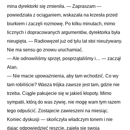
mina dyrektorki się zmieniła. — Zapraszam —
powiedziała z ociąganiem, wskazała na krzesła przed
biurkiem i zaczęli rozmowę. Po kilku minutach, mimo
licznych i dopracowanych argumentów, dyrektorka była
nieugięta. — Radiowęzeł już od tylu lat stoi nieużywany.
Nie ma sensu go znowu uruchamiać.
— Ale odnowiliśmy sprzęt, posprzątaliśmy i… — zaczął
Alan.
— Nie macie upoważnienia, aby tam wchodzić. Co wy
tam robiliście? Wasza trójka zawsze jest tam, gdzie nie
trzeba. Ciągle pakujecie się w jakieś kłopoty. Mimo
sympatii, którą do was żywię, nie mogę wam tym razem
tego odpuścić. Zostajecie zawieszeni na miesiąc.
Koniec dyskusji — skończyła władczym tonem i nie
dając odpowiedzieć reszcie, zajęła się swoją