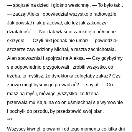
— spojrzał na dzieci i głośno westchnął. — To było tak…
— zaczął Aleks i opowiedział wszystko o radiowęźle.
Jak powstał i jak pracował, ale też jak zakończył
działalność. — No i tak właśnie zamknięto północne
skrzydło. — Czyli nikt jednak nie umarł — powiedział
szczerze zawiedziony Michał, a reszta zachichotała.
Alan spoważniał i spojrzał na Aleksa. — Czy gdybyśmy
się odpowiednio przygotowali i zrobili wszystko, co
trzeba, to myślisz, że dyrektorka cofnęłaby zakaz? Czy
znowu moglibyśmy go prowadzić? — spytał. — Co
masz na myśli, mówiąc „wszystko, co trzeba” —
przerwała mu Kaja, na co on uśmiechnął się wymownie
i pochylił do przodu, by przedstawić swój plan.
***
Wszyscy kiwnęli głowami i od tego momentu co kilka dni