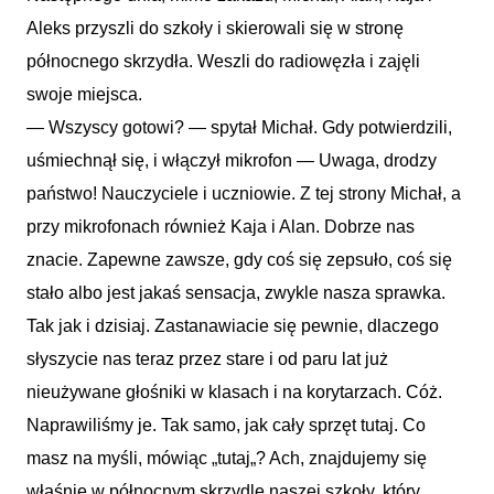
Aleks przyszli do szkoły i skierowali się w stronę
północnego skrzydła. Weszli do radiowęzła i zajęli
swoje miejsca.
— Wszyscy gotowi? — spytał Michał. Gdy potwierdzili,
uśmiechnął się, i włączył mikrofon — Uwaga, drodzy
państwo! Nauczyciele i uczniowie. Z tej strony Michał, a
przy mikrofonach również Kaja i Alan. Dobrze nas
znacie. Zapewne zawsze, gdy coś się zepsuło, coś się
stało albo jest jakaś sensacja, zwykle nasza sprawka.
Tak jak i dzisiaj. Zastanawiacie się pewnie, dlaczego
słyszycie nas teraz przez stare i od paru lat już
nieużywane głośniki w klasach i na korytarzach. Cóż.
Naprawiliśmy je. Tak samo, jak cały sprzęt tutaj. Co
masz na myśli, mówiąc
„
tutaj
„
? Ach, znajdujemy się
właśnie w północnym skrzydle naszej szkoły, który