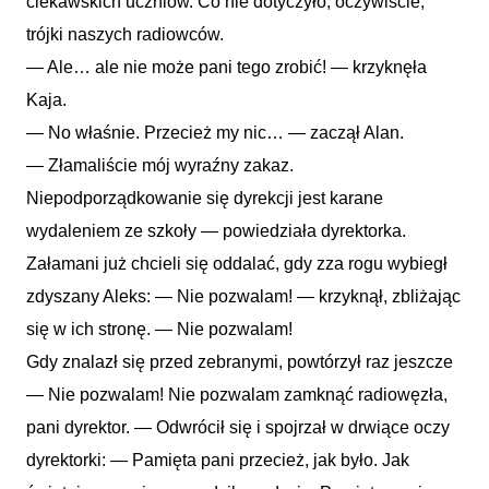
ciekawskich uczniów. Co nie dotyczyło, oczywiście,
trójki naszych radiowców.
— Ale… ale nie może pani tego zrobić! — krzyknęła
Kaja.
— No właśnie. Przecież my nic… — zaczął Alan.
— Złamaliście mój wyraźny zakaz.
Niepodporządkowanie się dyrekcji jest karane
wydaleniem ze szkoły — powiedziała dyrektorka.
Załamani już chcieli się oddalać, gdy zza rogu wybiegł
zdyszany Aleks: — Nie pozwalam! — krzyknął, zbliżając
się w ich stronę. — Nie pozwalam!
Gdy znalazł się przed zebranymi, powtórzył raz jeszcze
— Nie pozwalam! Nie pozwalam zamknąć radiowęzła,
pani dyrektor. — Odwrócił się i spojrzał w drwiące oczy
dyrektorki: — Pamięta pani przecież, jak było. Jak