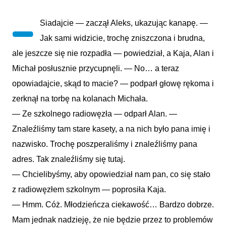
—
Siadajcie — zaczął Aleks, ukazując kanapę. —
Jak sami widzicie, trochę zniszczona i brudna,
ale jeszcze się nie rozpadła — powiedział, a Kaja, Alan i
Michał posłusznie przycupnęli. — No… a teraz
opowiadajcie, skąd to macie? — podparł głowę rękoma i
zerknął na torbę na kolanach Michała.
— Ze szkolnego radiowęzła — odparł Alan. —
Znaleźliśmy tam stare kasety, a na nich było pana imię i
nazwisko. Trochę poszperaliśmy i znaleźliśmy pana
adres. Tak znaleźliśmy się tutaj.
— Chcielibyśmy, aby opowiedział nam pan, co się stało
z radiowęzłem szkolnym — poprosiła Kaja.
— Hmm. Cóż. Młodzieńcza ciekawość… Bardzo dobrze.
Mam jednak nadzieję, że nie będzie przez to problemów