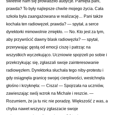
świetnie nam się prowadziło audycje. Pamięta pani,
prawda? To były najlepsze chwile mojego życia. Cała
szkoła była zaangażowana w realizację… Pani także
kochała ten radiowęzeł, prawda? — spytał, a serce
dyrektorki mimowolnie zmiękło. — No. Kto jest za tym,
aby przywrócić dawny blask radiowęzła? — spytał,
przerywając gęstą od emocji ciszę i patrząc na
wszystkich wyczekująco. Uczniowie spojrzeli po sobie i
przekrzykując się, zgłaszali swoje zainteresowanie
radiowęzłem. Dyrektorka słuchała tego niby-protestu i
gdy osiągnęła granicę swojej cierpliwości, westchnęła
głośno i krzyknęła: — Cisza! — Spojrzała na uczniów,
zawieszając swój wzrok na Michale i reszcie. —
Rozumiem, że ja tu nic nie poradzę. Większość z was, a
chyba nawet wszyscy zgłaszacie swoje