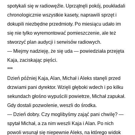
spotykali się w radiowęźle. Uprzątnęli pokój, poukładali
chronologicznie wszystkie kasety, naprawili sprzęt i
dokupili niezbędne przedmioty. Po miesiącu udało im
się nie tylko wyremontować pomieszczenie, ale też
stworzyć plan audycji i serwisów radiowych.
— Miejmy nadzieję, że się uda — powiedziała przejęta
Kaja, zaciskając pięści.
***
Dzień później Kaja, Alan, Michał i Aleks stanęli przed
drzwiami pani dyrektor. Wzięli głęboki wdech i po kilku
sekundach głośno wypuścili powietrze, Michał zapukał.
Gdy dostali pozwolenie, weszli do środka.
— Dzień dobry. Czy moglibyśmy zająć pani chwilę? —
spytał Michał, a za nim weszli Kaja i Alan. Po nich
powoli wsunął się niepewnie Aleks, na którego widok