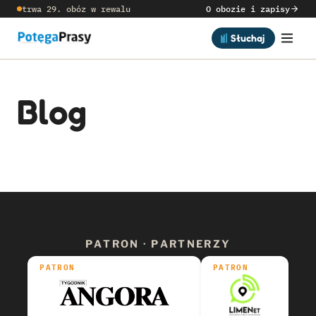
trwa 29. obóz w rewalu
O obozie i zapisy
Słuchaj
Blog
PATRON · PARTNERZY
PATRON
PATRON