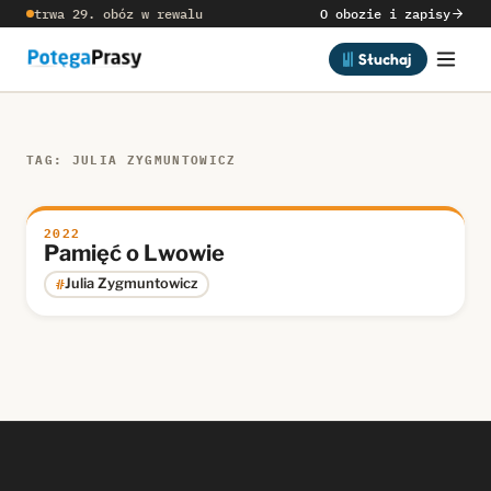
trwa 29. obóz w rewalu
O obozie i zapisy
Słuchaj
TAG: JULIA ZYGMUNTOWICZ
2022
Pamięć o Lwowie
#
Julia Zygmuntowicz