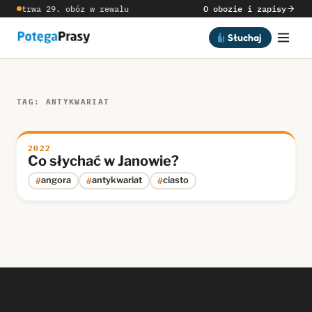
trwa 29. obóz w rewalu
O obozie i zapisy
Słuchaj
TAG: ANTYKWARIAT
2022
Co słychać w Janowie?
#
#
#
angora
antykwariat
ciasto