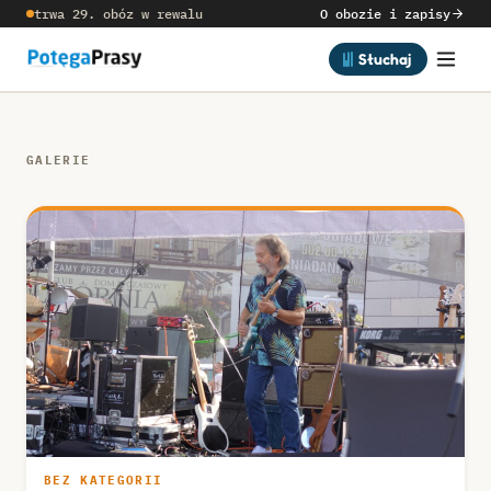
trwa 29. obóz w rewalu
O obozie i zapisy
Słuchaj
GALERIE
BEZ KATEGORII