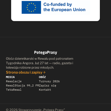
Obóz dziennikarski w Rewalu pod patronatem
Tygodnika Angora. Już 27 lat — radio, gazeta i
telewizja robione przez młodych.
Strona obozu i zapisy
MEDIA
OBÓZ
Rewalacje
Turnusy 2026
RewalStacja 99,2 FM
Zapisz się
TeVaRewal
Kontakt
© 2026 Stowarzyszenie „Potęga Prasy”